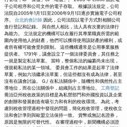
子公司程序和公司文件的電子存取。 根據該法規定，公司
法院自2005年1月1日至2006年9月1日逐步實施電子公司程
序。
台北的會計師
因此，公司法院以電子方式對相關公司
進行登記和記錄。 與自然人相比，法人具有次要的法律行
為能力。 立法規定的機構可以在履行其專業職責所需的範
圍內使用他人的財產，他們可以獲得使用該財產的權利，或
者所有權可能會受到限制。 這些機構通常是公用事業服務
提供者。 1791年，議會設立了一個法律委員會，其任務之
一就是製定私法草案。 當時，整個私法的編纂尚未出現，
僅規範私法的某一領域。 委員會工作的結果是起草了法律
草案，例如六項繼承法草案，但這些都沒有成為法律，甚至
沒有在議會討論。 G./ 在私法關係中，隨機性和偶然性占主
導地位，而在公法關係中，組織則占主導地位。
工商登記
喬治亞州稅收政策的目標是為私營部門和外國投資以及企業
的創辦和發展創造有吸引力和有利的稅收環境。 為此，考
慮到稅收管理過程中發現的問題，簡化稅收管理，使稅收立
法和會計準則與歐盟立法保持一致。 貨幣或無記名證券，
原因是無限的可替代性。 在審理過程中，新聞機構必須證