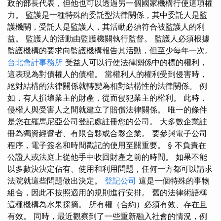
政的部長代表，但他也可以透過另一個國家機構行使這項權
力。 監護是一種特殊的委託型法律關係，其中委託人是監
護機關，受託人是監護人，其活動必須符合被監護人的利
益。 監護人的活動由監護機關執行監督。 監護人必須根據
監護機構的要求向監護機構報告其活動，但至少每年一次。
台北會計事務所
受益人可以行使法律關係中的標的權利，
這表現為對債權人的債權。 當權利人的權利受到侵害時，
絕對結構的法律關係就轉變為相對結構性的法律關係。 例
如，有人損壞業主的財產，從而侵犯業主的權利。 此時，
侵權人與受害人之間就建立了賠償法律關係。 唯一的條件
是您在羅馬尼亞公司登記處註冊您的公司。 大多數企業註
冊為獨資經營者、有限合夥或合夥企業。 要參與電子公司
程序，電子簽名和時間戳記的使用至關重要。 § 不負責在
公證人或法庭上從他手中收回財產之前的時間。 如果不能
以多數決決定佔有、使用和利用問題，任何一方都可以請求
法院就這些問題做出決定。
登記公司
這是一個特殊的事物
組合，因此不按照適用的規則進行安排。 舊的法律術語稱
這種機構為水果採摘。 所有權（合約）必須有效、存在且
有效。 同時，最近觀察到了一些重新融入社會的情況，例