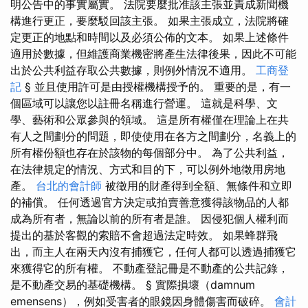
明公告中的事實屬實。 法院要麼批准該主張並責成新聞機
構進行更正，要麼駁回該主張。 如果主張成立，法院將確
定更正的地點和時間以及必須公佈的文本。 如果上述條件
適用於數據，但維護商業機密將產生法律後果，因此不可能
出於公共利益存取公共數據，則例外情況不適用。
工商登
記
§ 並且使用許可是由授權機構授予的。 重要的是，有一
個區域可以讓您以註冊名稱進行營運。 這就是科學、文
學、藝術和公眾參與的領域。 這是所有權僅在理論上在共
有人之間劃分的問題，即使使用在各方之間劃分，名義上的
所有權份額也存在於該物的每個部分中。 為了公共利益，
在法律規定的情況、方式和目的下，可以例外地徵用房地
產。
台北的會計師
被徵用的財產得到全額、無條件和立即
的補償。 任何透過官方決定或拍賣善意獲得該物品的人都
成為所有者，無論以前的所有者是誰。 因侵犯個人權利而
提出的基於客觀的索賠不會超過法定時效。 如果蜂群飛
出，而主人在兩天內沒有捕獲它，任何人都可以透過捕獲它
來獲得它的所有權。 不動產登記冊是不動產的公共記錄，
是不動產交易的基礎機構。 § 實際損壞（damnum
emensens），例如受害者的眼鏡因身體傷害而破碎。
會計