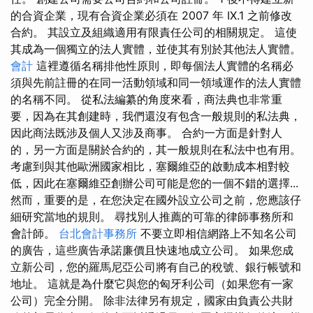
的合資企業，現有合資企業必須在 2007 年 IX.1 之前修改
合約。 其設立及組織適用有限責任公司的相關規定。 這使
其成為一個獨立的法人實體，並使其有別於其他法人實體。
會計
這裡遵循名稱排他性原則，即每個法人實體的名稱必
須與先前註冊的在同一活動領域和同一領域運作的法人實體
的名稱不同。 從私法編纂的角度來看，商法典也非常重
要，因為在其創建時，我們還沒有包含一般規則的私法典，
因此商法既涉及個人又涉及商事。 合約一方面是針對人
的，另一方面是關於合約的，其一般規則在私法中也有用。
考慮到與其他歐洲國家相比，塞爾維亞的啟動成本相對較
低，因此在塞爾維亞創辦公司可能是您的一個不錯的選擇...
然而，重要的是，在您決定在國外設立公司之前，您應該仔
細研究當地的規則。 尋找別人推薦的可靠的律師事務所和
會計師。
台北會計事務所
不要立即相信網路上不知名公司
的廣告，這些廣告承諾廉價且快速地成立公司。 如果您成
立新公司，您的羅馬尼亞公司將有自己的稅號、銀行帳號和
地址。 這就是為什麼它與您的匈牙利公司（如果您有一家
公司）完全分開。 除非法律另有規定，國家由負責公共財