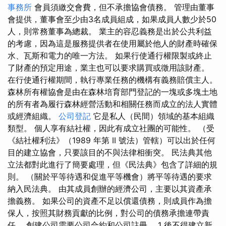
事務所
會員須繳交會費，但不承擔協會債務。 管理由董事
會提供，董事會至少由3名成員組成，如果成員人數少於50
人，則常務董事為總裁。 業主的容忍義務是出於公共利益
的考慮，因為這是服務提供者在使用屬於他人的財產時確保
水、瓦斯和電力的唯一方法。 如果行使通行權限製或終止
了財產的預定用途，業主也可以要求購買或徵用該財產。
在行使通行權期間，執行專業任務的機構有義務賠償主人。
森林所有權協會是由在森林培育部門登記的一塊或多塊土地
的所有者為履行森林經營活動和相關任務而成立的法人實體
或經濟組織。
公司登記
它是私人（民間）領域的基本組織
類型。 個人享有結社權，因此有成立社團的可能性。 （受
《結社權利法》（1989 年第 II 號法）管轄）可以出於任何
目的建立協會，只要該目的不與法律相衝突。 民法典其他
立法都對此進行了簡要處理，但《民法典》包含了詳細的規
則。 （關於平等待遇和促進平等機會）將平等待遇的要求
納入民法典。 由其成員創辦的經濟公司，主要以其資產承
擔義務。 如果公司的資產不足以償還債務，則成員作為擔
保人，按照其財務貢獻的比例，對公司的債務承擔連帶責
任。 創建公司需要公司合約和公司註冊。 1 後不得建立新