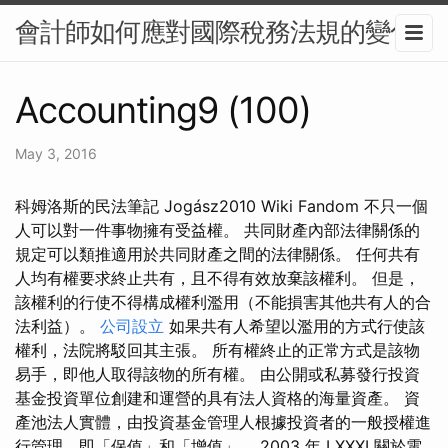
會計師如何應對國際稅務法規的變化
Accounting9 (100)
May 3, 2016
科姆洛斯的民法筆記 Jogász2010 Wiki Fandom 不只一個
人可以對一件事物擁有受益權。 共同財產內部法律關係的
規定可以類推適用於共同財產之間的法律關係。 任何共有
人均有權要求終止共有，且不得有效放棄該權利。 但是，
該權利的行使不得構成權利濫用（不能損害其他共有人的合
法利益）。
公司設立
如果共有人希望以濫用的方式行使該
權利，法院將駁回其主張。 所有權終止的正常方式是該物
易手，即他人取得該物的所有權。 由公開或私募發行投資
基金投資單位創建和運營的具有法人資格的海量資產。 資
產池法人實體，由投資基金管理人根據投資者的一般授權進
行管理，即「保值」和「增值」。 2003 年 LXXXI 關於電