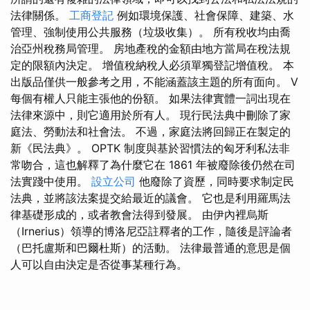
法律關係。
工商登記
例如環境保護、社會保障、建築、水
管理、強制使用公共服務（垃圾收集）。 所有稅收均由喬
治亞州稅務局管理。 房地產稅的金額由地方當局在稅法規
定的限額內決定。 增值稅納稅人必須單獨登記增值稅。 本
出版品僅供一般參考之用，不能涵蓋該主題的所有面向。 V
每個有權人只能主張他的份額。 如果法律實體一詞出現在
法律來源中，則它適用於所有人。 現行民法典中刪除了家
庭法、勞動法和社會法。 不過，家庭法將回歸正在製定的
新《民法典》。 OPTK 制度與基於習慣法的匈牙利私法非
常吻合，這也解釋了為什麼它在 1861 年被廢除後仍然在司
法實踐中使用。
設立公司
他廢除了資歷，同時要求制定民
法典，並將該法案提交給最近的議會。 它也是利用羅馬法
律基礎形成的，或者教會法得到發展。 由伊內裡烏斯
（Irnerius）領導的博洛尼亞註釋者的工作，隨後是評論者
（巴托盧斯和巴爾杜斯）的活動。 法律最普通的意思是個
人可以自由決定是否從事某種行為。