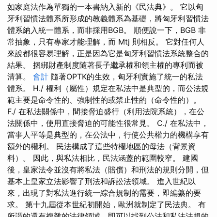
如家庭法作為單獨的一本書納入新的《民法典》。 它以匈
牙利習慣法體系所形成的教義體系為基礎，將匈牙利習慣法
體系納入統一體系，而非採用BGB。 順便說一下，BGB 非
常抽象，只有專家才能理解，而 Mtj 則相反。 它對任何人
來說都很容易理解，正是因為它是匈牙利習慣法系統整合的
結果。 捆綁財產制度隨著長子繼承權和領主權的專利而被
清算。
會計
隨著OPTK的生效，匈牙利實施了統一的私法
體系。 H./ 權利（屬性）規定在私法中是典型的，而公法規
範主要是命令性的、強制性的或禁止性的（命令性的）。
F./ 在私法關係中，間接脅迫盛行（利用法院系統），在公
法關係中，使用直接脅迫的可能性很常見。 C./ 在私法中，
當事人平等是典型的，在公法中，行使公共權力的機構享有
額外的權利。 民法構成了這些特權地區的母法（背景資
料）。 因此，與私法相比，民法涵蓋的範圍較窄。 建國
後，皇家法令並沒有將私法（賠償）和刑法的規則分開，但
基本上皇家立法影響了刑法和訴訟法領域。 進入世紀以
來，出現了對私法進行統一綜合規制的需要，即編纂的要
求。 第十九屆從本世紀初開始，歐洲就制定了民法典。 有
所謂的還有複雜的法律領域，即可以找到公法和私法法規的