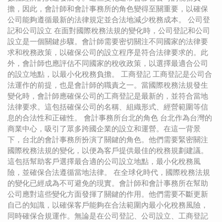
擔，因此，會計師和會計事務所的角色變得至關重要，以確保
公司能夠遵循最新的法律規定並合法地減少稅務成本。 公司登
記和公司設立 在面對國際稅務法規的變化時，公司登記和公司
設立是一個關鍵步驟。會計師需要密切關注不同國家的法律要
求和稅務政策，以確保公司的設立程序是符合法律要求的。此
外，會計師也應評估不同國家的稅收政策，以選擇最適合公司
的設立地點，以最小化稅務負擔。 工商登記 工商登記是公司合
法運作的前提，也是會計師的職責之一。當國際稅務法規發生
變化時，會計師應確保公司的工商登記是最新的，並符合當地
法律要求。這包括確保公司的名稱、組織形式、經營範圍等信
息的合法性和正確性。 會計事務所台北的角色 台北作為台灣的
商業中心，吸引了眾多跨國企業的設立和運營。在這一背景
下，台北的會計事務所扮演了關鍵的角色。他們需要緊密關注
國際稅務法規的變化，以便為客戶提供最佳的稅務規劃建議。
這包括幫助客戶選擇最合適的公司設立地點，最小化稅務風
險，並確保合法遵循當地法律。 在全球化時代，國際稅務法規
的變化已經成為不可避免的現實。會計師和會計事務所在幫助
公司應對這些變化方面發揮了關鍵的作用。他們需要不斷更新
自己的知識，以確保客戶能夠在合法範圍內最小化稅務風險，
同時確保合規運作。無論是在公司登記、公司設立、工商登記